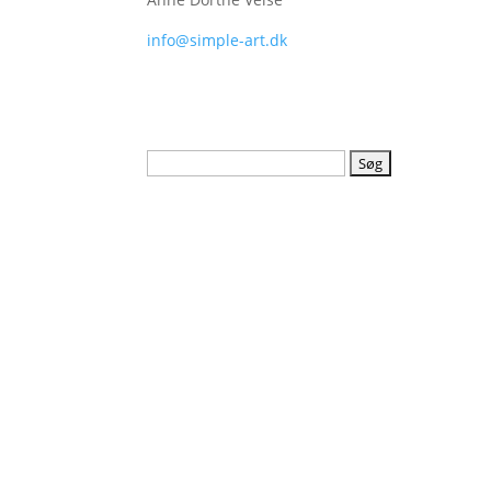
info@simple-art.dk
Søg
efter: