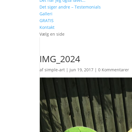
Det har jeg også lavet…
Det siger andre – Testemonials
Galleri
GRATIS
Kontakt
Vælg en side
IMG_2024
af
simple-art
|
jun 19, 2017
|
0 Kommentarer