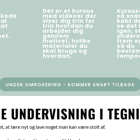
Det er et kursus
Kursuse
 kode
med videoer der
så sna
kal
viser dig trin for
købt d
 at
trin hvordan du
se det
arbejder dig
igen, 
et.
gennem
underv
motivet, hvilke
frem o
materialer du
så du
skal bruge og
bestem
hvordan.
tempoe
UNDER OMROKERING - KOMMER SNART TILBAGE
E UNDERVISNING I TEGN
get, at lære nyt og lave noget man kan være stolt af.