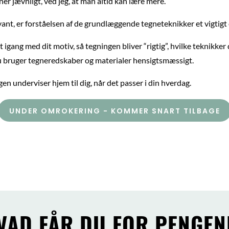
ner jævnligt, ved jeg, at man altid kan lære mere.
ant, er forståelsen af de grundlæggende tegneteknikker et vigtigt
gang med dit motiv, så tegningen bliver “rigtig”, hvilke teknikker 
 du bruger tegneredskaber og materialer hensigtsmæssigt.
en underviser hjem til dig, når det passer i din hverdag.
UNDER OMROKERING - KOMMER SNART TILBAGE
VAD FÅR DU FOR PENGEN