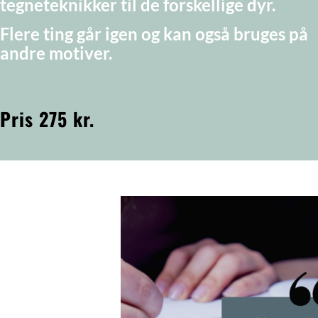
tegneteknikker til de forskellige dyr.
Flere ting går igen og kan også bruges på
andre motiver.
Pris 275 kr.