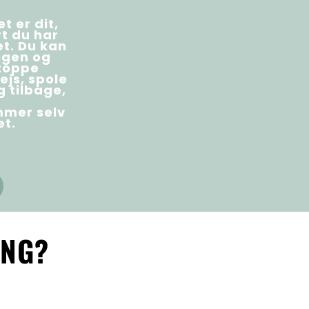
t er dit,
rt du har
et. Du kan
 igen og
stoppe
ejs, spole
g tilbage,
mer selv
t.
ING?