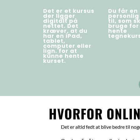
Det er et kursus
Du får en
der ligger
personlig
digitalt på
til, som s
nettet. Det
bruge for
kræver, at du
hente
har en iPad,
tegnekurs
tablet,
computer eller
lign. for at
kunne hente
kurset.
HVORFOR ONLIN
Det er altid fedt at blive bedre til no