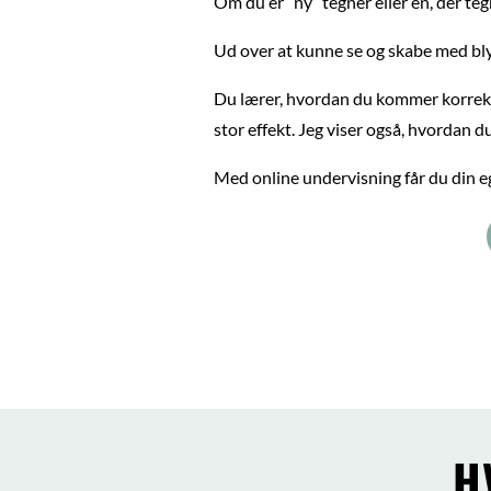
Om du er “ny” tegner eller én, der teg
Ud over at kunne se og skabe med bly
Du lærer, hvordan du kommer korrekt i
stor effekt. Jeg viser også, hvordan
Med online undervisning får du din eg
H