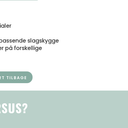
ialer
 passende slagskygge
r på forskellige
T TILBAGE
RSUS?