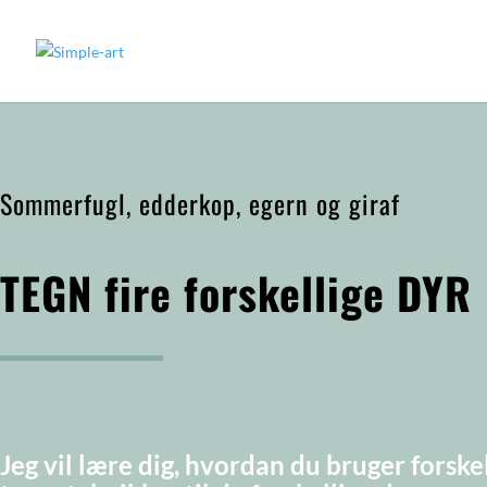
Sommerfugl, edderkop, egern og giraf
TEGN fire forskellige DYR
Jeg vil lære dig, hvordan du bruger forske