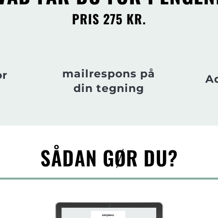
PRIS 275
KR.
mailrespons på
or
Ad
din tegning
SÅDAN GØR DU?