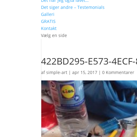
Det har jeg også lavet…
Det siger andre – Testemonials
Galleri
GRATIS
Kontakt
Vælg en side
422BD295-E573-4ECF-
af
simple-art
|
apr 15, 2017
|
0 Kommentarer