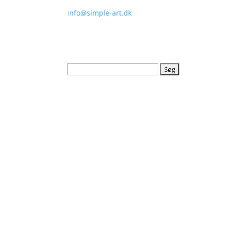
info@simple-art.dk
Søg
efter: