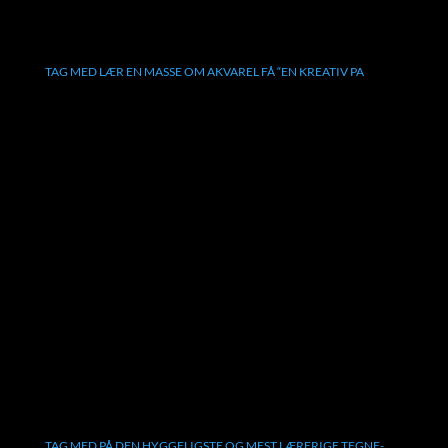
TAG MED LÆR EN MASSE OM AKVAREL FÅ “EN KREATIV PA
TAG MED PÅ DEN HYGGELIGSTE OG MEST LÆRERIGE TEGNE-