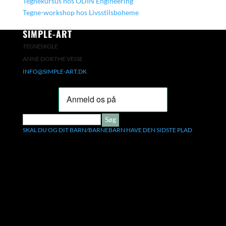
Tegnekursus hos ODIN Engineering
Tegne-workshop hos Livsstilsboheme
SIMPLE-ART
TEGNESKOLE
ANNE DORTHE VEISE
INFO@SIMPLE-ART.DK
SØG
EFTER:
SKAL DU OG DIT BARN/BARNEBARN HAVE DEN SIDSTE PLAD