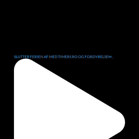
SLUTTER FERIEN AF MED TIMERS RO OG FORDYBELSE✏️.