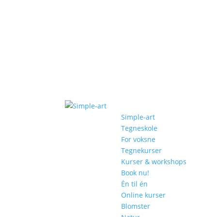
Simple-art
Tegneskole
For voksne
Tegnekurser
Kurser & workshops
Book nu!
Én til én
Online kurser
Blomster