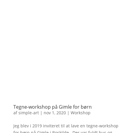
Tegne-workshop på Gimle for børn
af
simple-art
|
nov 1, 2020
|
Workshop
Jeg blev i 2019 inviteret til at lave en tegne-workshop
for børn på Gimle i Roskilde. Der var fuldt hus og