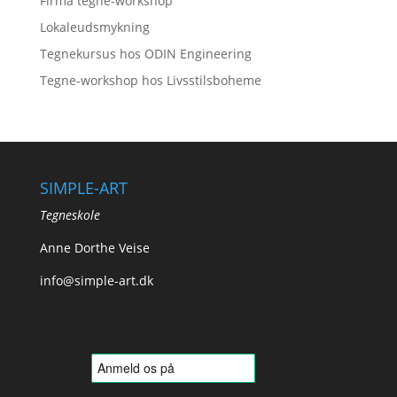
Firma tegne-workshop
Lokaleudsmykning
Tegnekursus hos ODIN Engineering
Tegne-workshop hos Livsstilsboheme
SIMPLE-ART
Tegneskole
Anne Dorthe Veise
info@simple-art.dk