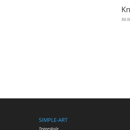
K
30.
SIMPLE-ART
Tegneskole