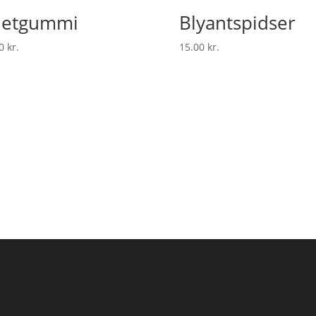
netgummi
Blyantspidser
00
kr.
15.00
kr.