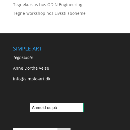
Tegnekursus hos ODIN Engineering
Tegne-workshop hos Livsstilsboheme
SIMPLE-ART
Tegneskole
Anne Dorthe Veise
info@simple-art.dk